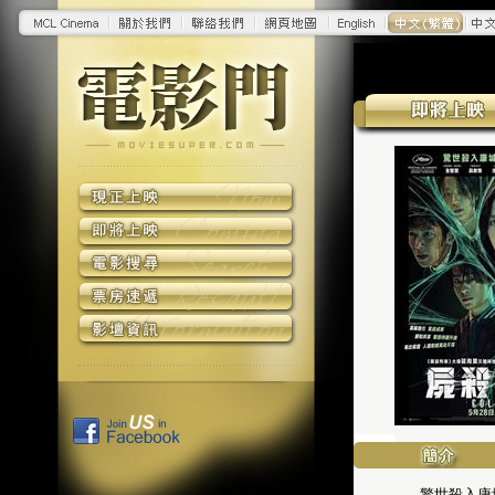
驚世殺入康