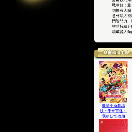
戰朝鮮：雅
到擁有大腦
意外陷入喪
鬥智鬥力，
智慧持續升
場威脅人類
蠟筆小新劇場
版：千奇百怪！
我的妖怪假期