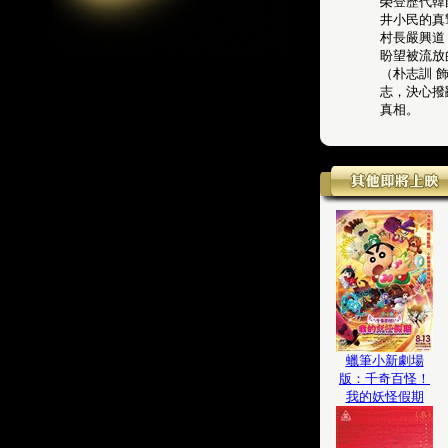
榮登歷代韓
井小民的真
村長嚴興道
盼望被流放
（朴志訓 
志，決心撥
真相。
蠟筆小新劇場
版：千奇百怪！
我的妖怪假期