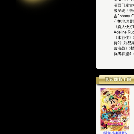
演西门麦古
级呈现「致
吉Johnn
守护地球界
《真人快打I
Adelin
《水行侠》
侍2》刘易
形海战》浅
仇者联盟4：
蜡笔小新剧场