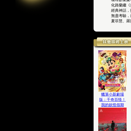
化路蘭繼《
經典神話，
無盡考驗，
夏菲慧、羅
蠟筆小新劇場
版：千奇百怪！
我的妖怪假期