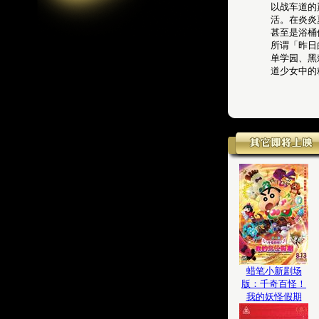
以战车道的
活。在炎炎
甚至是浴桶
所谓「昨日
单学园、黑
道少女中的
蜡笔小新剧场
版：千奇百怪！
我的妖怪假期