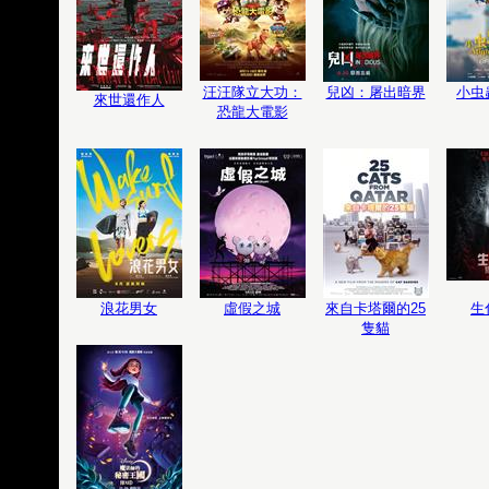
汪汪隊立大功：
兒凶：屠出暗界
小虫
來世還作人
恐龍大電影
浪花男女
虛假之城
來自卡塔爾的25
生
隻貓