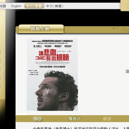
金像級男神《奇異博士》班尼迪甘巴貝治最動人演出，入