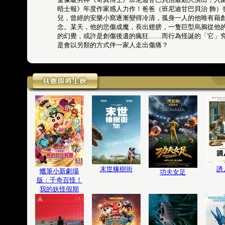
晤士報》年度作家感人力作！爸爸（班尼迪甘巴貝治 飾）
兒，曾經的安樂小窩逐漸變得冷清，孤身一人的他唯有藉
念。某天，他的悲傷成魔，長出翅膀，一隻巨型烏鴉從他
的幻覺，或許是創傷後遺的瘋狂……而行為怪誕的「它」
是會以另類的方式伴一家人走出傷痛？
末世橡樹街
誘
蠟筆小新劇場
功夫女足
版：千奇百怪！
我的妖怪假期