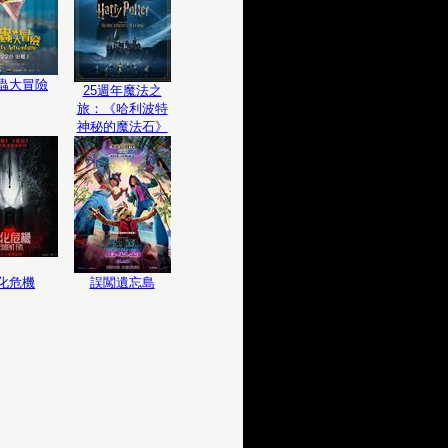
蟲大冒險
25週年魔法之
旅：《哈利波特
神秘的魔法石》
化危機
誤闖遺忘島