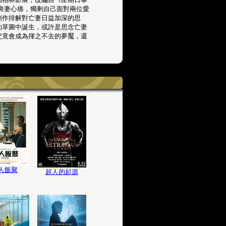
喪妻心痛，獨剩自己面對兩位愛
創作排解對亡妻日益加深的思
的草圖中誕生，或許是思念亡妻
究竟會成為揮之不去的夢魘，還
人飯聚
超人的起源