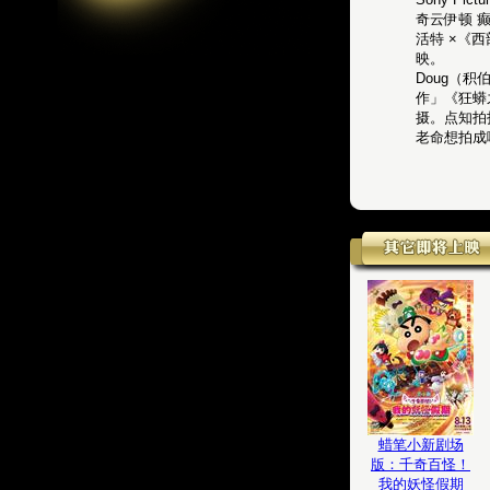
奇云伊顿 
活特 ×《
映。
Doug（积
作」《狂蟒
摄。点知拍
老命想拍成
蜡笔小新剧场
版：千奇百怪！
我的妖怪假期