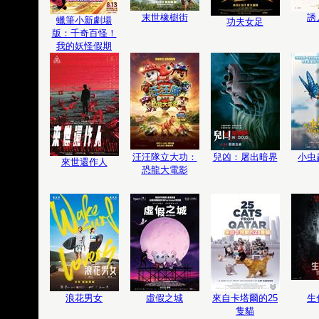
末世橡樹街
誘
蠟筆小新劇場
功夫女足
版：千奇百怪！
我的妖怪假期
汪汪隊立大功：
兒凶：屠出暗界
小虫
來世還作人
恐龍大電影
浪花男女
虛假之城
來自卡塔爾的25
生
隻貓