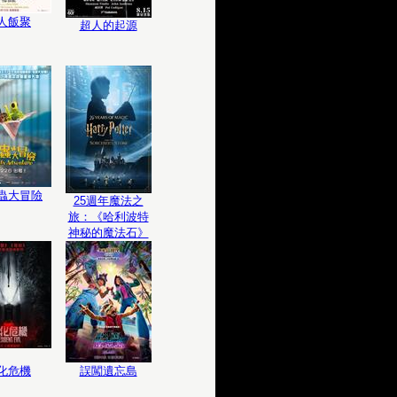
人飯聚
超人的起源
蟲大冒險
25週年魔法之
旅：《哈利波特
神秘的魔法石》
化危機
誤闖遺忘島