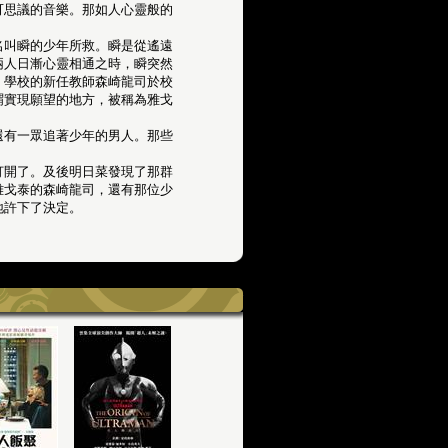
可思議的音樂。那如人心靈般的
名叫瞬的少年所救。瞬是從遙遠
兩人日漸心靈相通之時，瞬突然
，學校的新任教師森崎龍司於校
謂實現願望的地方，被稱為雅戈
還有一眾追著少年的男人。那些
打開了。及後明日菜發現了那群
雅戈泰的森崎龍司，還有那位少
地許下了決定。