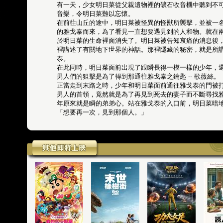
有一天，少女明日菜從父親遺物裡的礦石收音機中聽到不
音樂，令明日菜難以忘懷。
在前往山丘的途中，明日菜被怪異的怪獸所襲擊，並被一
的雅戈泰而來，為了看見一直想要遇見到的人和物。就在
於明日菜的生命裡面消失了。明日菜被告知哀痛的消息後
裡講述了有關地下世界的神話。那裡隱藏的秘密，就是所
泰。
在此同時，明日菜面前出現了跟瞬長得一模一樣的少年，
男人們的狙擊是為了得到那通往雅戈泰之鑰匙 -- 歌薇絲。
正當走到末路之時，少年和明日菜面前通往雅戈泰的門被
男人的首領，竟然就是為了再見到死去的妻子而不斷尋找
年原來就是瞬的弟弟心。站在雅戈泰的入口前，明日菜暗
「想要再一次，見到那個人。」