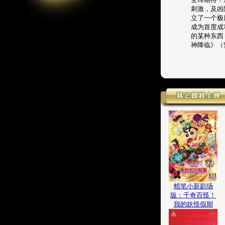
刺激，及凶
立了一个极
成为首度成
的某种东西
神降临》（暂
蜡笔小新剧场
版：千奇百怪！
我的妖怪假期