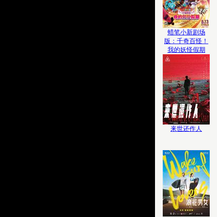
蜡笔小新剧场
版：千奇百怪！
我的妖怪假期
来世还作人