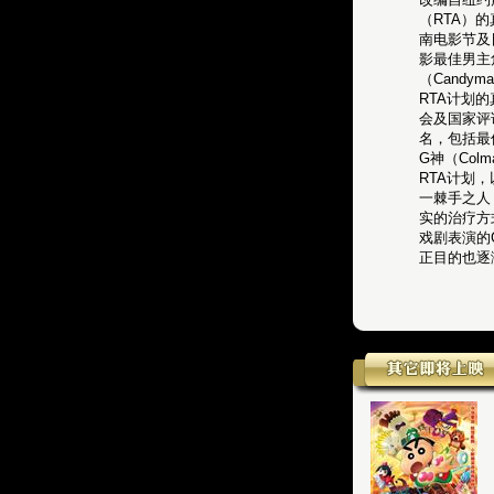
（RTA）的
南电影节及
影最佳男主
（Candy
RTA计划
会及国家评
名，包括最
G神（Col
RTA计划
一棘手之人 
实的治疗方
戏剧表演的
正目的也逐