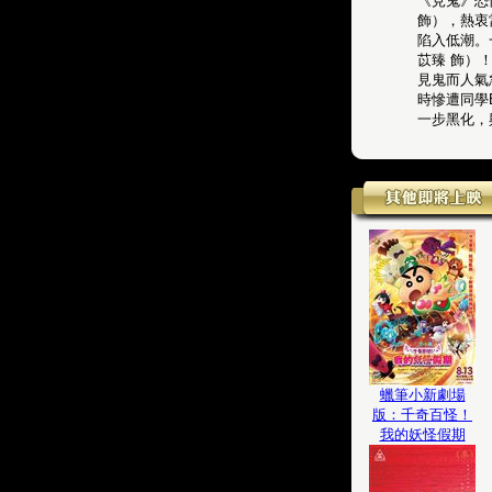
《見鬼》恐
飾），熱衷
陷入低潮。
苡臻 飾）
見鬼而人氣
時慘遭同學
一步黑化，
蠟筆小新劇場
版：千奇百怪！
我的妖怪假期