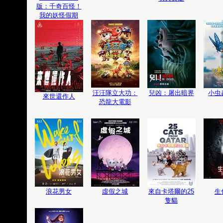
版：千奇百怪！
我的妖怪假期
汪汪隊立大功：
兒凶：屠出暗界
小虫
來世還作人
恐龍大電影
浪花男女
虛假之城
來自卡塔爾的25
生
隻貓