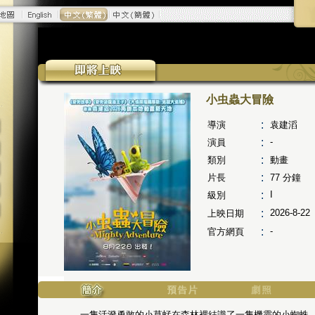
小虫蟲大冒險
:
導演
袁建滔
:
-
演員
:
類別
動畫
:
片長
77
分鐘
:
I
級別
:
2026-8-22
上映日期
:
-
官方網頁
一隻活潑勇敢的小草蜢在森林裡結識了一隻機靈的小蜘蛛