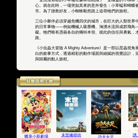
心。就在此時，一場突如其來的意外發生：小草蜢和蝴蝶
市。為了拯救好友，小蜘蛛毅然踏上追尋牠們的旅程。
三位小夥伴必須穿越危機四伏的城市，在巨大的人類世界
的日常事物——例如機械人吸塵機、洶湧水流與成群飛鳥
礙。牠們唯有憑藉各自的獨特本領、彼此的信任與勇氣，
路。
《小虫蟲大冒險 A Mighty Adventure》是一部以昆
白的敘事方式，透過精彩的動作場面與細膩的視覺設計，
與歸屬的動人旅程。
末世橡樹街
誘
蠟筆小新劇場
功夫女足