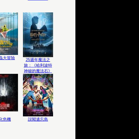
蟲大冒險
25週年魔法之
旅：《哈利波特
神秘的魔法石》
化危機
誤闖遺忘島