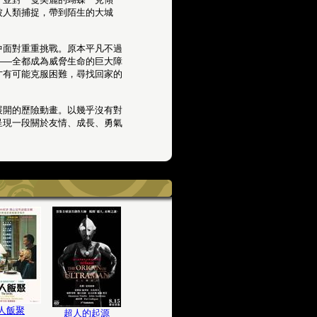
被人類捕捉，帶到陌生的大城
中面對重重挑戰。原本平凡不過
——全都成為威脅生命的巨大障
才有可能克服困難，尋找回家的
蟲視角展開的歷險動畫。以幾乎沒有對
呈現一段關於友情、成長、勇氣
人飯聚
超人的起源