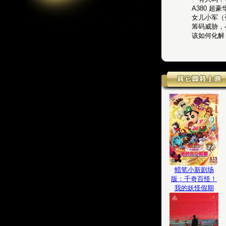
A380 
女儿小军（
筹码威胁，
该如何化解
蜡笔小新剧场
版：千奇百怪！
我的妖怪假期